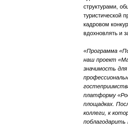
структурами, о
туристической п
кадровом конкур
вдохновлять и з
«Программа «По
наш проект «Ма
значимость для
профессиональн
гостеприимства
платформу «Рос
площадках. Пос
коллеги, к кот
поблагодарить 