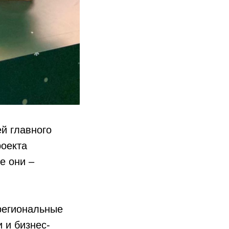
й главного
роекта
е они –
региональные
 и бизнес-