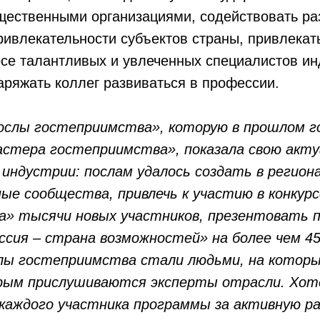
бщественными организациями, содействовать р
ривлекательности субъектов страны, привлекать
се талантливых и увлеченных специалистов ин
аряжать коллег развиваться в профессии.
слы гостеприимства», которую в прошлом г
стера гостеприимства», показала свою акту
 индустрии: послам удалось создать в регион
ые сообщества, привлечь к участию в конкур
» тысячи новых участников, презентовать 
сия – страна возможностей» на более чем 4
лы гостеприимства стали людьми, на котор
орым прислушиваются эксперты отрасли. Хот
каждого участника программы за активную ра