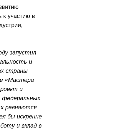
азвитию
 к участию в
дустрии,
оду запустил
альность и
ах страны
се «Мастера
проект и
5 федеральных
ых равняются
ел бы искренне
боту и вклад в